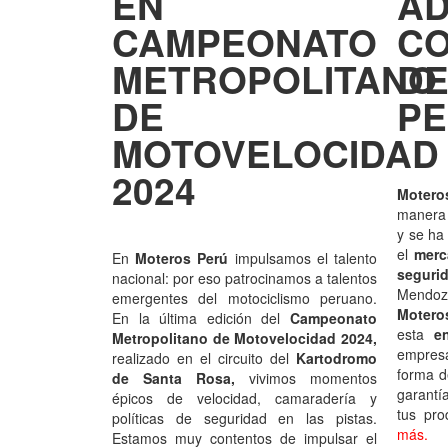
EN
AD
CAMPEONATO
CO
METROPOLITANO
DE
DE
P
MOTOVELOCIDAD
2024
Motero
manera 
y se ha
el
merc
En
Moteros Perú
impulsamos el talento
segu
nacional: por eso patrocinamos a talentos
Mendo
emergentes del motociclismo peruano.
Moter
En la última edición del
Campeonato
esta
e
Metropolitano de Motovelocidad 2024,
empres
realizado en el circuito del
Kartodromo
forma d
de Santa Rosa,
vivimos momentos
garantí
épicos de velocidad, camaradería y
tus pro
políticas de seguridad en las pistas.
más.
Estamos muy contentos de impulsar el