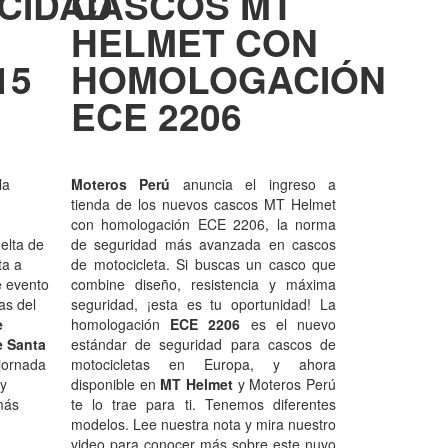
CIDAD
CASCOS MT
HELMET CON
15
HOMOLOGACIÓN
ECE 2206
la
Moteros Perú
anuncia el ingreso a
tienda de los nuevos cascos MT Helmet
con homologación ECE 2206, la norma
elta de
de seguridad más avanzada en cascos
ta a
de motocicleta. Si buscas un casco que
e evento
combine diseño, resistencia y máxima
as del
seguridad, ¡esta es tu oportunidad! La
e
homologación
ECE 2206
es el nuevo
e Santa
estándar de seguridad para cascos de
 jornada
motocicletas en Europa, y ahora
 y
disponible en
MT Helmet
y Moteros Perú
más
te lo trae para ti. Tenemos diferentes
modelos. Lee nuestra nota y mira nuestro
video para conocer más sobre este nuvo