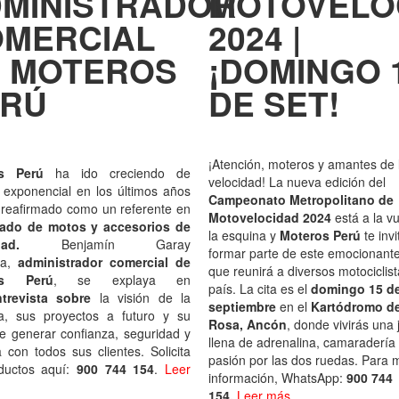
MINISTRADOR
MOTOVELO
MERCIAL
2024 |
 MOTEROS
¡DOMINGO 
ERÚ
DE SET!
¡Atención, moteros y amantes de 
s Perú
ha ido creciendo de
velocidad! La nueva edición del
exponencial en los últimos años
Campeonato Metropolitano de
 reafirmado como un referente en
Motovelocidad 2024
está a la vu
ado de motos y accesorios de
la esquina y
Moteros Perú
te invi
ridad.
Benjamín Garay
formar parte de este emocionant
za,
administrador comercial de
que reunirá a diversos motociclist
os Perú
, se explaya en
país. La cita es el
domingo 15 d
ntrevista sobre
la visión de la
septiembre
en el
Kartódromo d
a, sus proyectos a futuro y su
Rosa, Ancón
, donde vivirás una
e generar confianza, seguridad y
llena de adrenalina, camaradería
a con todos sus clientes. Solicita
pasión por las dos ruedas. Para 
ductos aquí:
900 744 154
.
Leer
información, WhatsApp:
900 744
154.
Leer más.