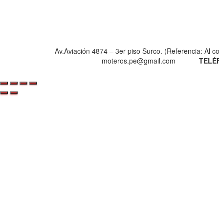
Av.Aviación 4874 – 3er piso Surco. (Re
moteros.pe@gmail.com
TELÉF: