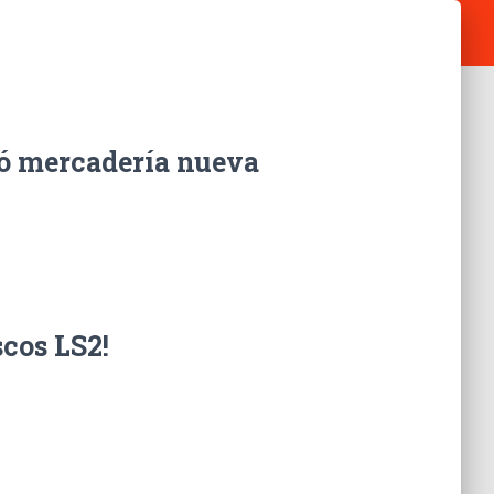
gó mercadería nueva
scos LS2!