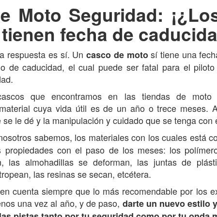
e Moto Seguridad: ¡¿Lo
tienen fecha de caducid
a respuesta es sí. Un
sí tiene una fecha
casco de moto
do de caducidad, el cual puede ser fatal para el piloto
dad.
ascos que encontramos en las tiendas de moto
 material cuya vida útil es de un año o trece meses.
 se le dé y la manipulación y cuidado que se tenga con 
sotros sabemos, los materiales con los cuales está co
 propiedades con el paso de los meses: los polímeros
n, las almohadillas se deforman, las juntas de plásti
opean, las resinas se secan, etcétera.
 en cuenta siempre que lo más recomendable por los e
enos una vez al año, y de paso,
darte un nuevo estilo 
 las pistas tanto por tu seguridad como por tu onda 