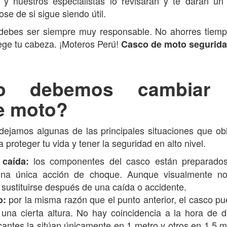
uestros especialistas lo revisarán y te darán un 
se de si sigue siendo útil.
debes ser siempre muy responsable. No ahorres tiemp
ege tu cabeza. ¡Moteros Perú!
Casco de moto segurid
o debemos cambiar 
e moto?
 dejamos algunas de las principales situaciones que ob
proteger tu vida y tener la seguridad en alto nivel.
los componentes del casco están preparados
 caída:
una única acción de choque. Aunque visualmente n
sustituirse después de una caída o accidente.
por la misma razón que el punto anterior, el casco p
o:
una cierta altura. No hay coincidencia a la hora de de
cantes la sitúan únicamente en 1 metro y otros en 1,5 m