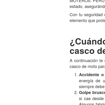
MOTEROS PERÚ y n
estado, asegurándo
Con tu seguridad 
elemento que prot
¿Cuánd
casco d
A continuación te
casco de moto para 
Accidente o
energía de 
siempre debe 
Golpe brusc
si cae desde 
Algunos fabri