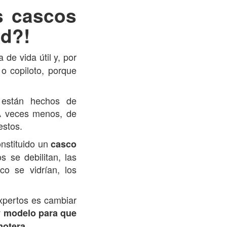
s cascos
ad?!
 de vida útil y, por
 o copiloto, porque
 están hechos de
 A veces menos, de
estos.
nstituido un
casco
 se debilitan, las
co se vidrían, los
xpertos es cambiar
y modelo para que
motera.