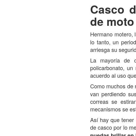
Casco d
de moto 
Hermano motero, l
lo tanto, un perio
arriesga su seguri
La mayoría de c
policarbonato, un
acuerdo al uso que
Como muchos de no
van perdiendo sus
correas se estira
mecanismos se estr
Así hay que tener
de casco por lo m
puedas brillar en