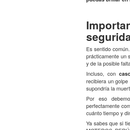
Importa
segurid
Es sentido común. 
prácticamente un su
y de la posible fa
Incluso, con
cas
recibiera un golp
supondría la muer
Por eso debemos
perfectamente com
cuánto tiempo y di
Ya sabes que si ti