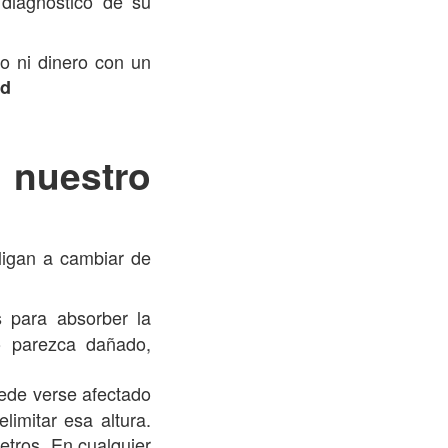
diagnóstico de su
o ni dinero con un
ad
nuestro
ligan a cambiar de
 para absorber la
o parezca dañado,
uede verse afectado
limitar esa altura.
etros. En cualquier