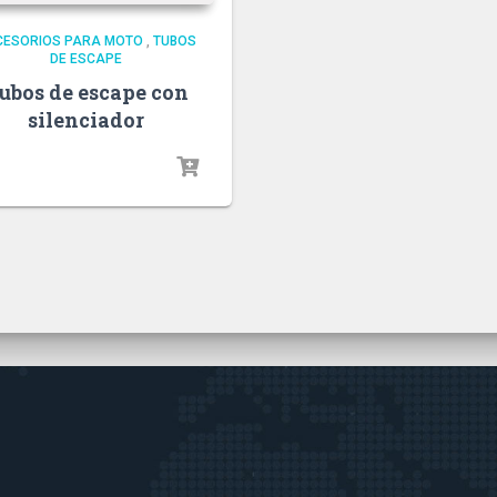
CESORIOS PARA MOTO
,
TUBOS
DE ESCAPE
ubos de escape con
silenciador