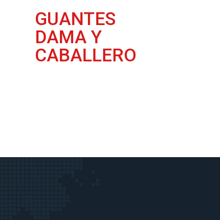
S
GUANTES
DAMA Y
CABALLERO