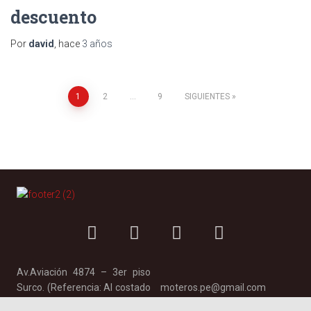
descuento
Por
david
, hace
3 años
1
2
…
9
SIGUIENTES
Av.Aviación 4874 – 3er piso
Surco. (Referencia: Al costado
moteros.pe@gmail.com
de Toyota y a una cuadra de la
TELÉF: 900 744 154 // 914 332