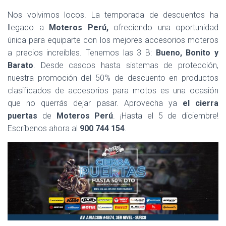
Nos volvimos locos. La temporada de descuentos ha
llegado a
Moteros Perú,
ofreciendo una oportunidad
única para equiparte con los mejores accesorios moteros
a precios increíbles. Tenemos las 3 B:
Bueno, Bonito y
Barato
. Desde cascos hasta sistemas de protección,
nuestra promoción del 50% de descuento en productos
clasificados de accesorios para motos es una ocasión
que no querrás dejar pasar. Aprovecha ya
el cierra
puertas
de
Moteros Perú
. ¡Hasta el 5 de diciembre!
Escríbenos ahora al
900 744 154
.