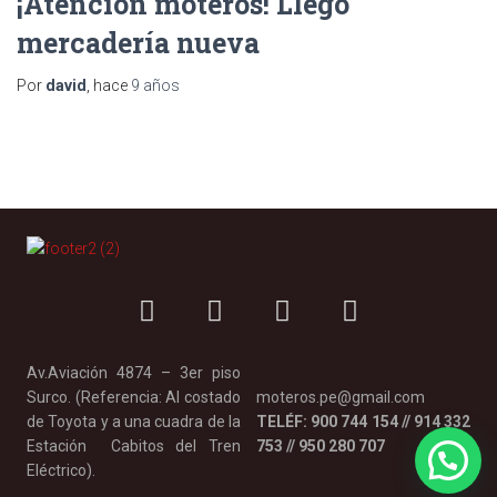
¡Atención moteros! Llegó
mercadería nueva
Por
david
, hace
9 años
Av.Aviación 4874 – 3er piso
Surco. (Referencia: Al costado
moteros.pe@gmail.com
de Toyota y a una cuadra de la
TELÉF: 900 744 154 // 914 332
Estación Cabitos del Tren
753 // 950 280 707
Eléctrico).