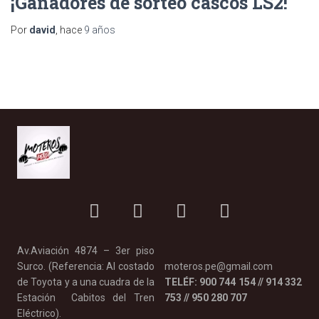
¡Ganadores de sorteo cascos LS2!
Por
david
, hace
9 años
Av.Aviación 4874 – 3er piso
Surco. (Referencia: Al costado
moteros.pe@gmail.com
de Toyota y a una cuadra de la
TELÉF: 900 744 154 // 914 332
Estación Cabitos del Tren
753 // 950 280 707
Eléctrico).