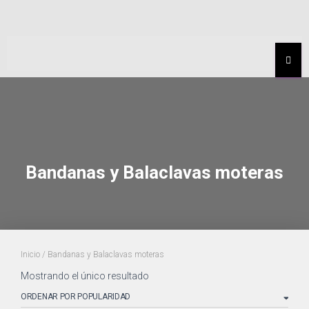
MEN
Bandanas y Balaclavas moteras
Inicio
/ Bandanas y Balaclavas moteras
Mostrando el único resultado