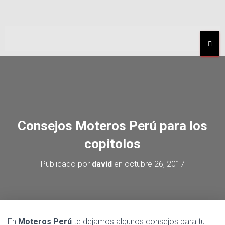
MEN
Consejos Moteros Perú para los
copitolos
Publicado por
david
en
octubre 26, 2017
En
Moteros Perú
te dejamos algunos consejos para tu