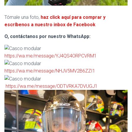
Tómale una foto,
haz click aquí para comprar y
escríbenos a nuestro inbox de Facebook
O, contáctanos por nuestro WhatsApp:
https://wa.me/message/YJ4QS4ORPCVRM1
https://wa.me/message/NHJV5MV2B6ZZI1
https://wa.me/message/ODTVRKA7DVUGJ1