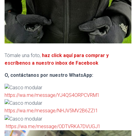
Tómale una foto,
haz click aquí para comprar y
escríbenos a nuestro inbox de Facebook
O, contáctanos por nuestro WhatsApp:
https://wa.me/message/YJ4QS4ORPCVRM1
https://wa.me/message/NHJV5MV2B6ZZI1
https://wa.me/message/ODTVRKA7DVUGJ1