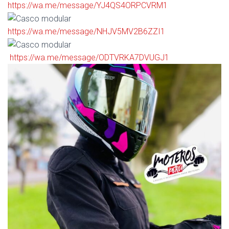
https://wa.me/message/YJ4QS4ORPCVRM1
https://wa.me/message/NHJV5MV2B6ZZI1
https://wa.me/message/ODTVRKA7DVUGJ1