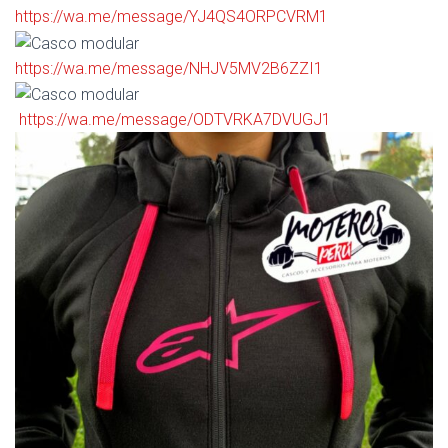
https://wa.me/message/YJ4QS4ORPCVRM1
https://wa.me/message/NHJV5MV2B6ZZI1
https://wa.me/message/ODTVRKA7DVUGJ1