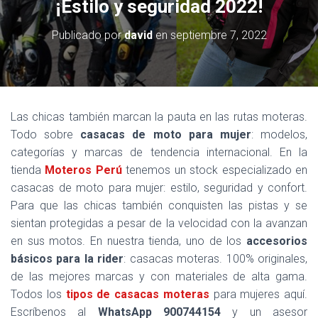
¡Estilo y seguridad 2022!
Publicado por
david
en
septiembre 7, 2022
Las chicas también marcan la pauta en las rutas moteras.
Todo sobre
casacas de moto para mujer
: modelos,
categorías y marcas de tendencia internacional. En la
tienda
Moteros Perú
tenemos un stock especializado en
casacas de moto para mujer: estilo, seguridad y confort.
Para que las chicas también conquisten las pistas y se
sientan protegidas a pesar de la velocidad con la avanzan
en sus motos. En nuestra tienda, uno de los
accesorios
básicos para la rider
: casacas moteras. 100% originales,
de las mejores marcas y con materiales de alta gama.
Todos los
tipos de casacas moteras
para mujeres aquí.
Escríbenos al
WhatsApp 900744154
y un asesor