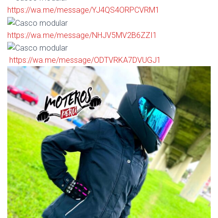
https://wa.me/message/YJ4QS4ORPCVRM1
https://wa.me/message/NHJV5MV2B6ZZI1
https://wa.me/message/ODTVRKA7DVUGJ1