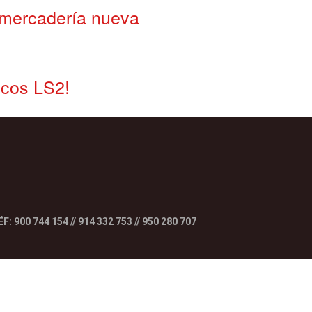
 mercadería nueva
scos LS2!
F: 900 744 154 // 914 332 753 // 950 280 707