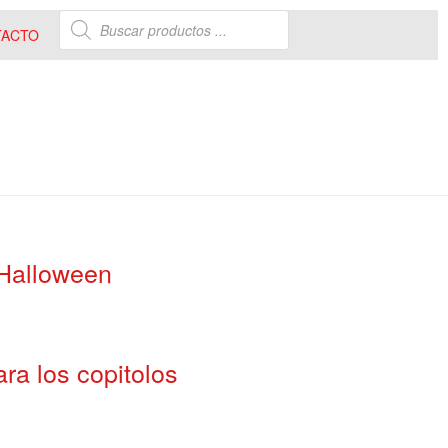
TACTO
 Halloween
ra los copitolos