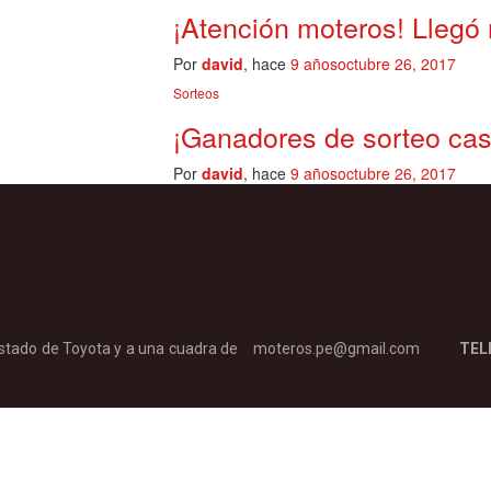
¡Atención moteros! Llegó
Por
david
, hace
9 años
octubre 26, 2017
Sorteos
¡Ganadores de sorteo ca
Por
david
, hace
9 años
octubre 26, 2017
ostado de Toyota y a una cuadra de
moteros.pe@gmail.com
TELÉ
Tren Eléctrico).