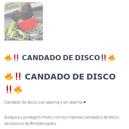
𝗖𝗔𝗡𝗗𝗔𝗗𝗢 𝗗𝗘 𝗗𝗜𝗦𝗖𝗢
𝗖𝗔𝗡𝗗𝗔𝗗𝗢 𝗗𝗘 𝗗𝗜𝗦𝗖𝗢
Candado de disco con alarma y sin alarma
Asegura y protege tu moto con los mejores candados de disco
exclusivos de #moterosperu