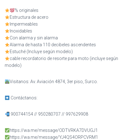
% originales
Estructura de acero
Impermeables
Inoxidables
Con alarma y sin alarma
Alarma de hasta 110 decibeles ascendentes
Estuché (Incluye según modelo)
cable recordatorio de resorte para moto (incluye según
modelo)
Visitanos: Av. Aviación 4874, 3er piso, Surco.
Contáctanos:
900744154 // 950280707 // 997629908
https://wa.me/message/ODTVRKA7DVUGJ1
https://wa.me/message/YJ4QS4ORPCVRM1