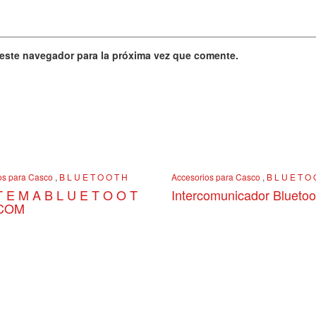
 este navegador para la próxima vez que comente.
os para Casco
,
B L U E T O O T H
Accesorios para Casco
,
B L U E T O 
T E M A B L U E T O O T
Intercomunicador Blueto
-COM