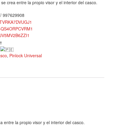
e crea entre la propio visor y el interior del casco.
// 997629908
ODTVRKA7DVUGJ1
YJ4QS4ORPCVRM1
HJV5MV2B6ZZI1
ú
asco
,
Pinlock Universal
entre la propio visor y el interior del casco.