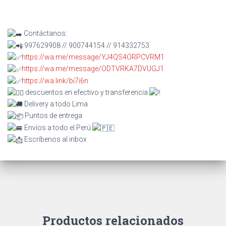
Contáctanos:
997629908 // 900744154 // 914332753
https://wa.me/message/YJ4QS4ORPCVRM1
https://wa.me/message/ODTVRKA7DVUGJ1
https://wa.link/bi7i6n
descuentos en efectivo y transferencia
Delivery a todo Lima
Puntos de entrega
Envíos a todo el Perú
Escríbenos al inbox
Productos relacionados