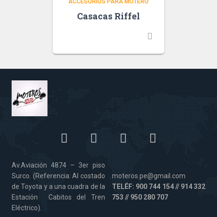
ACCESORIOS PARA MOTERO
Casacas Riffel
Av.Aviación 4874 – 3er piso
Surco. (Referencia: Al costado
moteros.pe@gmail.com
de Toyota y a una cuadra de la
TELÉF: 900 744 154 // 914 332
Estación Cabitos del Tren
753 // 950 280 707
Eléctrico).