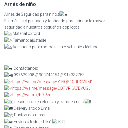
Arnés de niño
Arnés de Seguridad para niños
El arnés está pensado y fabricado para brindar la mayor
seguridad a nuestros pequeños copilotos.
Material:oxford
Tamaño: ajustable
Adecuado para motocicleta o vehículo eléctrico.
Contáctanos:
997629908 // 900744154 // 914332753
https://wa.me/message/YJ4QS4ORPCVRM1
https://wa.me/message/ODTVRKA7DVUGJ1
https://wa.link/bi7i6n
descuentos en efectivo y transferencia
Delivery a todo Lima
Puntos de entrega
Envíos a todo el Perú