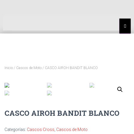
MEN
Inicio
/
Cascos de Moto
/ CASCO AIROH BANDIT BLANCO
CASCO AIROH BANDIT BLANCO
Categorías:
Cascos Cross
,
Cascos de Moto