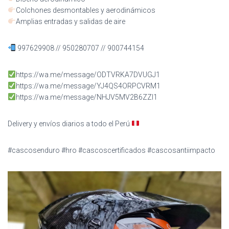
Colchones desmontables y aerodinámicos
Amplias entradas y salidas de aire
997629908 // 950280707 // 900744154
https://wa.me/message/ODTVRKA7DVUGJ1
https://wa.me/message/YJ4QS4ORPCVRM1
https://wa.me/message/NHJV5MV2B6ZZI1
Delivery y envíos diarios a todo el Perú
#cascosenduro #hro #cascoscertificados #cascosantiimpacto