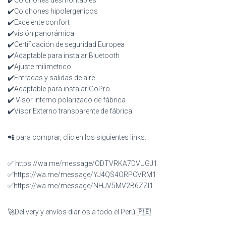
✔️Colchones desmontables
✔️Colchones hipolergenicos
✔️Excelente confort
✔️visión panorámica
✔️Certificación de seguridad Europea
✔️Adaptable para instalar Bluetooth
✔️Ajuste milimetrico
✔️Entradas y salidas de aire
✔️Adaptable para instalar GoPro
✔️ Visor Interno polarizado de fábrica
✔️Visor Externo transparente de fábrica
📲 para comprar, clic en los siguientes links:
✅ https://wa.me/message/ODTVRKA7DVUGJ1
✅https://wa.me/message/YJ4QS4ORPCVRM1
✅https://wa.me/message/NHJV5MV2B6ZZI1
🚀Delivery y envíos diarios a todo el Perú 🇵🇪