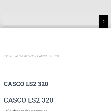
MEN
Inicio
/
Cascos de Moto
/ CASCO LS2 320
CASCO LS2 320
CASCO LS2 320