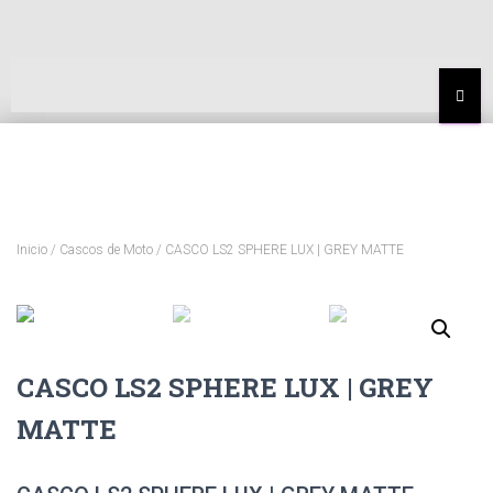
MEN
Inicio
/
Cascos de Moto
/ CASCO LS2 SPHERE LUX | GREY MATTE
CASCO LS2 SPHERE LUX | GREY
MATTE