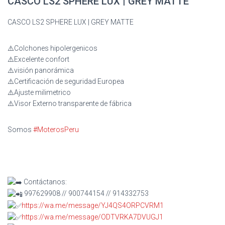
CASCO LS2 SPHERE LUX | GREY MATTE
CASCO LS2 SPHERE LUX | GREY MATTE
⚠️Colchones hipolergenicos
⚠️Excelente confort
⚠️visión panorámica
⚠️Certificación de seguridad Europea
⚠️Ajuste milimetrico
⚠️Visor Externo transparente de fábrica
Somos
#MoterosPeru
Contáctanos:
997629908 // 900744154 // 914332753
https://wa.me/message/YJ4QS4ORPCVRM1
https://wa.me/message/ODTVRKA7DVUGJ1