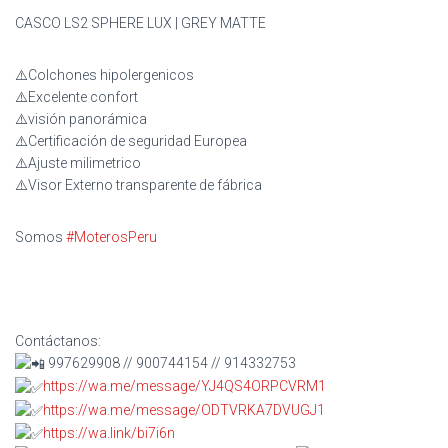
CASCO LS2 SPHERE LUX | GREY MATTE
⚠️Colchones hipolergenicos
⚠️Excelente confort
⚠️visión panorámica
⚠️Certificación de seguridad Europea
⚠️Ajuste milimetrico
⚠️Visor Externo transparente de fábrica
Somos
#MoterosPeru
Contáctanos:
997629908 // 900744154 // 914332753
https://wa.me/message/YJ4QS4ORPCVRM1
https://wa.me/message/ODTVRKA7DVUGJ1
https://wa.link/bi7i6n