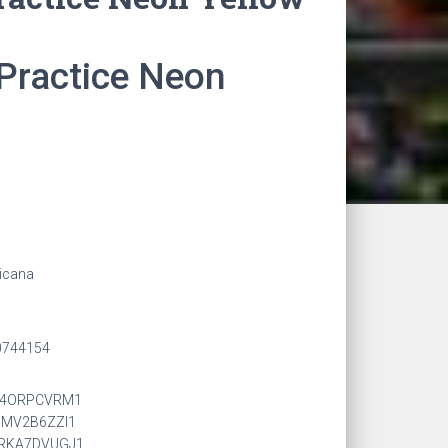
Practice Neon
ricana
0744154
QS4ORPCVRM1
5MV2B6ZZI1
VRKA7DVUGJ1