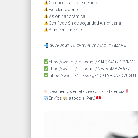
Colchones hipolergenicos
Excelente confort
visión panorámica
Certificación de seguridad Americana
Ajuste milimetrico
997629908 // 950280707 // 900744154
https://wa.me/message/YJ4QS4ORPCVRM1
https://wa.me/message/NHJV5MV2B6ZZI1
https://wa.me/message/ODTVRKA7DVUGJ1
Descuentos en efectivo o transferencia
Envíos
a todo el Perú