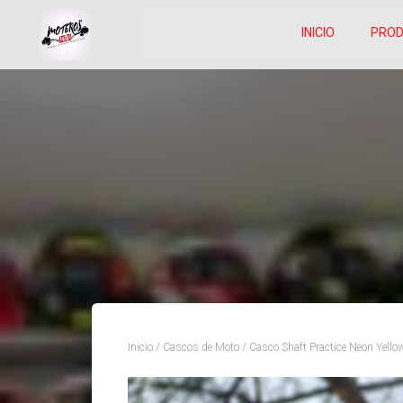
INICIO
PRO
Inicio
/
Cascos de Moto
/ Casco Shaft Practice Neon Yello