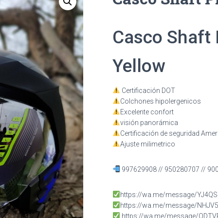
Casco Shaft 
Yellow
Certificación DOT
Colchones hipolergenicos
Excelente confort
visión panorámica
Certificación de seguridad Ame
Ajuste milimetrico
997629908 // 950280707 // 90
https://wa.me/message/YJ4
https://wa.me/message/NHJV
https://wa.me/message/ODT