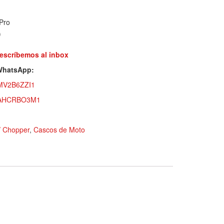
Pro
)
 escríbemos al inbox
 WhatsApp:
5MV2B6ZZI1
VOAHCRBO3M1
/ Chopper
,
Cascos de Moto