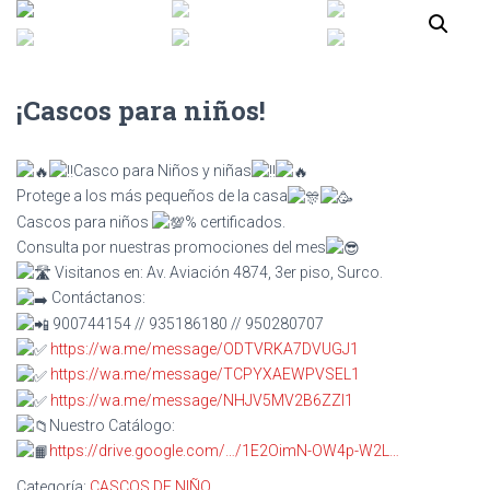
¡Cascos para niños!
Casco para Niños y niñas
Protege a los más pequeños de la casa
Cascos para niños
% certificados.
Consulta por nuestras promociones del mes
Visitanos en: Av. Aviación 4874, 3er piso, Surco.
Contáctanos:
900744154 // 935186180 // 950280707
https://wa.me/message/ODTVRKA7DVUGJ1
https://wa.me/message/TCPYXAEWPVSEL1
https://wa.me/message/NHJV5MV2B6ZZI1
Nuestro Catálogo:
https://drive.google.com/…/1E2OimN-OW4p-W2L…
Categoría:
CASCOS DE NIÑO