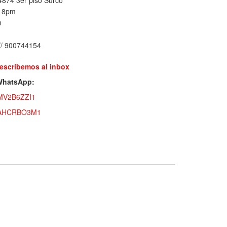
a 8pm
m
// 900744154
 escríbemos al inbox
 WhatsApp:
5MV2B6ZZI1
VOAHCRBO3M1