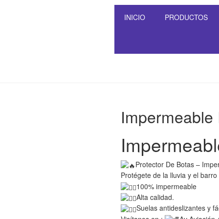
INICIO
PRODUCTOS
Impermeable 
Impermeabl
Protector De Botas – Imp
Protégete de la lluvia y el barro
100% impermeable
Alta calidad.
Suelas antideslizantes y fác
Visítanos en :
Av Aviación