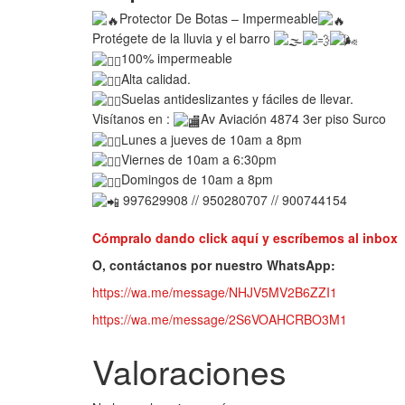
Protector De Botas – Impermeable
Protégete de la lluvia y el barro
100% impermeable
Alta calidad.
Suelas antideslizantes y fáciles de llevar.
Visítanos en :
Av Aviación 4874 3er piso Surco
Lunes a jueves de 10am a 8pm
Viernes de 10am a 6:30pm
Domingos de 10am a 8pm
997629908 // 950280707 // 900744154
Cómpralo dando click aquí y escríbemos al inbox
O, contáctanos por nuestro WhatsApp:
https://wa.me/message/NHJV5MV2B6ZZI1
https://wa.me/message/2S6VOAHCRBO3M1
Valoraciones