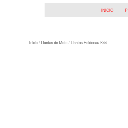
INICIO
P
Inicio
/
Llantas de Moto
/ Llantas Heidenau K44