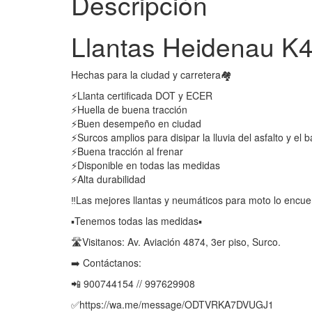
Descripción
Llantas Heidenau K
Hechas para la ciudad y carretera🏘
⚡️Llanta certificada DOT y ECER
⚡️Huella de buena tracción
⚡️Buen desempeño en ciudad
⚡️Surcos amplios para disipar la lluvia del asfalto y el b
⚡️Buena tracción al frenar
⚡️Disponible en todas las medidas
⚡️Alta durabilidad
‼️Las mejores llantas y neumáticos para moto lo encue
▪️Tenemos todas las medidas▪️
🛣️Visitanos: Av. Aviación 4874, 3er piso, Surco.
➡️ Contáctanos:
📲 900744154 // 997629908
✅https://wa.me/message/ODTVRKA7DVUGJ1