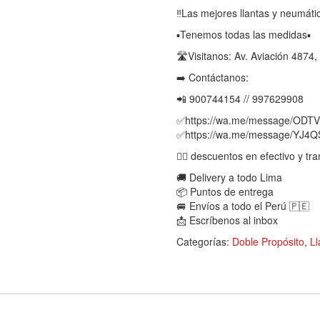
‼️Las mejores llantas y neumát
▪️Tenemos todas las medidas▪️
🛣️Visitanos: Av. Aviación 4874,
➡️ Contáctanos:
📲 900744154 // 997629908
✅https://wa.me/message/OD
✅https://wa.me/message/YJ
👉🏻 descuentos en efectivo y tra
🚚 Delivery a todo Lima
📦 Puntos de entrega
🚐 Envíos a todo el Perú 🇵🇪
📩 Escríbenos al inbox
Categorías:
Doble Propósito
,
Ll