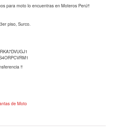
icos para moto lo encuentras en Moteros Perú‼️
 3er piso, Surco.
TVRKA7DVUGJ1
4QS4ORPCVRM1
nsferencia ‼️
antas de Moto