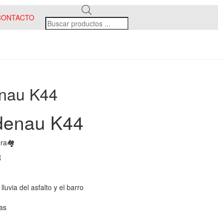
CONTACTO
enau K44
idenau K44
era🏘
R
lluvia del asfalto y el barro
as