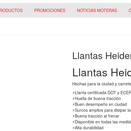
RODUCTOS
PROMOCIONES
NOTICIAS MOTERAS
Llantas Heid
Llantas He
Hechas para la ciudad y carret
⚡️Llanta certificada DOT y ECE
⚡️Huella de buena tracción
⚡️Buen desempeño en ciudad
⚡️Surcos amplios para disipar la 
⚡️Buena tracción al frenar
⚡️Disponible en todas las medid
⚡️Alta durabilidad