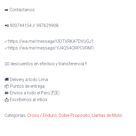
➡️ Contáctanos:
📲 900744154 // 997629908
✅https://wa.me/message/ODTVRKA7DVUGJ1
✅https://wa.me/message/YJ4QS4ORPCVRM1
👉🏻 descuentos en efectivo y transferencia ‼️
🚚 Delivery a todo Lima
📦 Puntos de entrega
🚐 Envíos a todo el Perú 🇵🇪
📩 Escríbenos al inbox
Categorías:
Cross / Enduro
,
Doble Propósito
,
Llantas de Moto