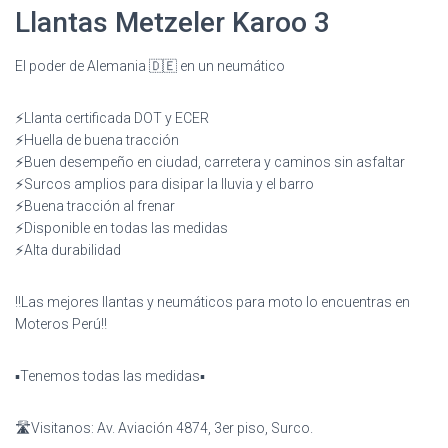
Llantas Metzeler Karoo 3
El poder de Alemania 🇩🇪 en un neumático
⚡️Llanta certificada DOT y ECER
⚡️Huella de buena tracción
⚡️Buen desempeño en ciudad, carretera y caminos sin asfaltar
⚡️Surcos amplios para disipar la lluvia y el barro
⚡️Buena tracción al frenar
⚡️Disponible en todas las medidas
⚡️Alta durabilidad
‼️Las mejores llantas y neumáticos para moto lo encuentras en
Moteros Perú‼️
▪️Tenemos todas las medidas▪️
🛣️Visitanos: Av. Aviación 4874, 3er piso, Surco.