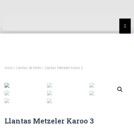
MEN
Inicio
/
Llantas de Moto
/ Llantas Metzeler Karoo 3
Llantas Metzeler Karoo 3