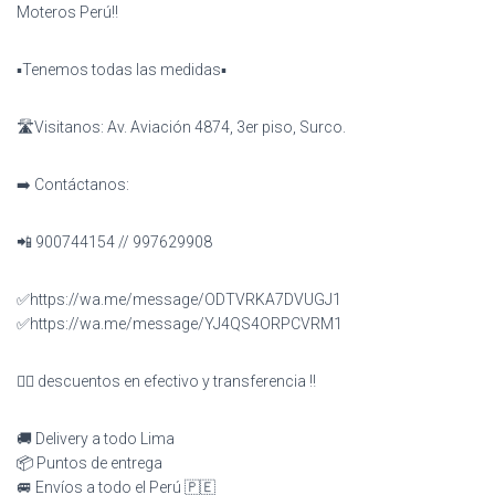
Moteros Perú‼️
▪️Tenemos todas las medidas▪️
🛣️Visitanos: Av. Aviación 4874, 3er piso, Surco.
➡️ Contáctanos:
📲 900744154 // 997629908
✅https://wa.me/message/ODTVRKA7DVUGJ1
✅https://wa.me/message/YJ4QS4ORPCVRM1
👉🏻 descuentos en efectivo y transferencia ‼️
🚚 Delivery a todo Lima
📦 Puntos de entrega
🚐 Envíos a todo el Perú 🇵🇪