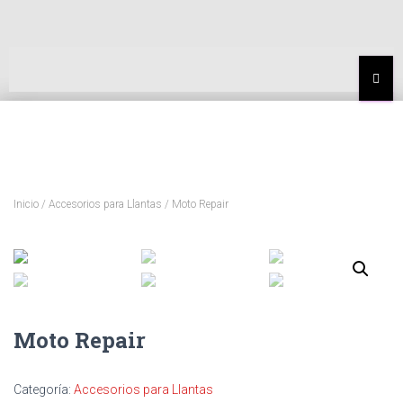
MEN
Inicio
/
Accesorios para Llantas
/ Moto Repair
Moto Repair
Categoría:
Accesorios para Llantas