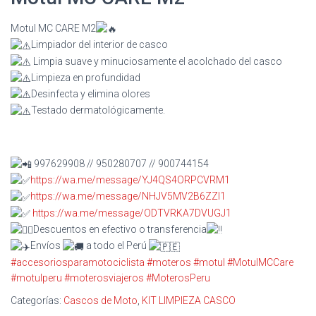
Motul MC CARE M2
Limpiador del interior de casco
Limpia suave y minuciosamente el acolchado del casco
Limpieza en profundidad
Desinfecta y elimina olores
Testado dermatológicamente.
997629908 // 950280707 // 900744154
https://wa.me/message/YJ4QS4ORPCVRM1
https://wa.me/message/NHJV5MV2B6ZZI1
https://wa.me/message/ODTVRKA7DVUGJ1
Descuentos en efectivo o transferencia
Envíos
a todo el Perú
#accesoriosparamotociclista
#moteros
#motul
#MotulMCCare
#motulperu
#moterosviajeros
#MoterosPeru
Categorías:
Cascos de Moto
,
KIT LIMPIEZA CASCO