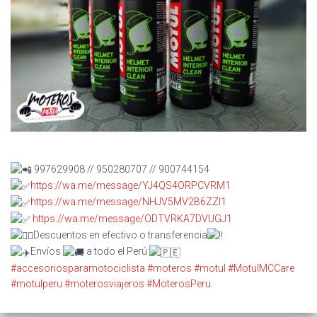
997629908 // 950280707 // 900744154
https://wa.me/message/YJ4QS4ORPCVRM1
https://wa.me/message/NHJV5MV2B6ZZI1
https://wa.me/message/ODTVRKA7DVUGJ1
Descuentos en efectivo o transferencia
Envíos
a todo el Perú
#accesoriosparamotociclista
#moteros
#motul
#MotulMCCare
#motulperu
#moterosviajeros
#MoterosPeru