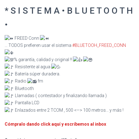
* S I S T E M A • B L U E T O O T H
•
FREED Conn
… TODOS prefieren usar el sistema
#BLUETOOH_FREED_CONN
% garantía, calidad y original !!
Resistente al agua
Batería súper duradera.
Radio
fm
Bluetooth
Llamadas ( contestador y finalizando llamada )
Pantalla LCD
Enlazados entre 2 TCOM , 500 <—> 100 metros… y más !
Cómpralo dando click aquí y escríbemos al inbox