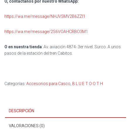
O, contáctanos por nuestro WhatsApp:
https://wa.me/message/NHJV5MV2B6ZZI1
https://wa.me/message/2S6VOAHCRBO3M1
O en nuestra tienda
: Av. aviación 4874- 3er nivel. Surco. A unos
pasos de la estación del tren Cabitos.
Categorías:
Accesorios para Casco
,
B L U E T O O T H
DESCRIPCIÓN
VALORACIONES (0)