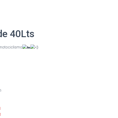
e 40Lts
 motociclismo
o.
1
1