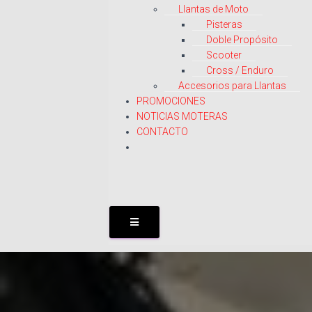
Llantas de Moto
Pisteras
Doble Propósito
Scooter
Cross / Enduro
Accesorios para Llantas
PROMOCIONES
NOTICIAS MOTERAS
CONTACTO
M
E
N
Ú
C
O