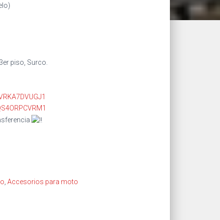
elo)
3er piso, Surco.
TVRKA7DVUGJ1
4QS4ORPCVRM1
nsferencia
co
,
Accesorios para moto