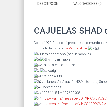
DESCRIPCIÓN
VALORACIONES (0)
CAJUELAS SHAD d
Desde 1973 Shad está presente en el mundo del
Encuéntralas solo en
#MoterosPeru
Fibra de carbono (según modelo)
% impermeable
Alta resistencia anti impactos
%original
Litraje de 40 lts.
Visitanos: Av. Aviación 4874, 3er piso, Surc
Contáctanos:
900744154 // 997629908
https://wa.me/message/ODTVRKA7DVUGJ
https://wa.me/message/YJ4QS4ORPCVRM