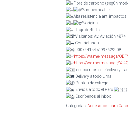
Fibra de carbono (según mod
% impermeable
Alta resistencia anti impactos
%original
Litraje de 40 lts.
Visitanos: Av. Aviación 4874, 
Contáctanos:
900744154 // 997629908
https://wa.me/message/OD
https://wa.me/message/YJ
descuentos en efectivo y tra
Delivery a todo Lima
Puntos de entrega
Envíos a todo el Perú
Escríbenos al inbox
Categorías:
Accesorios para Cas