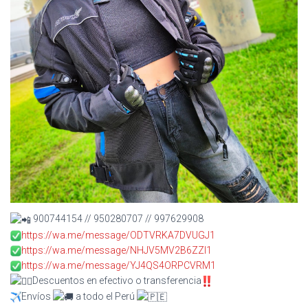
900744154 // 950280707 // 997629908
https://wa.me/message/ODTVRKA7DVUGJ1
https://wa.me/message/NHJV5MV2B6ZZI1
https://wa.me/message/YJ4QS4ORPCVRM1
Descuentos en efectivo o transferencia
Envíos
a todo el Perú