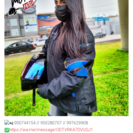
900744154 // 950280707 // 997629908
https://wa.me/message/ODTVRKA7DVUGJ1