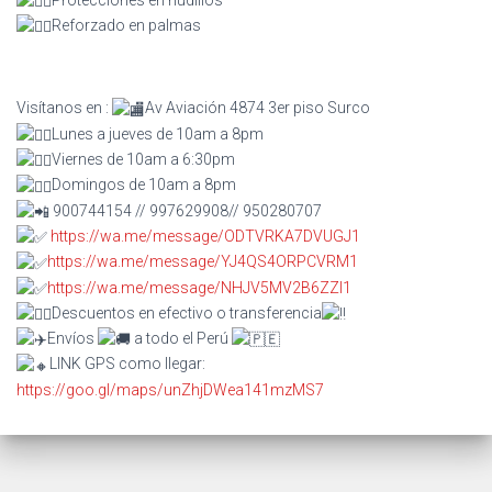
Reforzado en palmas
Visítanos en :
Av Aviación 4874 3er piso Surco
Lunes a jueves de 10am a 8pm
Viernes de 10am a 6:30pm
Domingos de 10am a 8pm
900744154 // 997629908// 950280707
https://wa.me/message/ODTVRKA7DVUGJ1
https://wa.me/message/YJ4QS4ORPCVRM1
https://wa.me/message/NHJV5MV2B6ZZI1
Descuentos en efectivo o transferencia
Envíos
a todo el Perú
LINK GPS como llegar:
https://goo.gl/maps/unZhjDWea141mzMS7