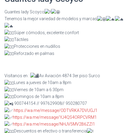
Guantes lady Scoyco
Tenemos la mejor variedad de modelos y marcas
Súper cómodos, excelente confort
Táctiles
Protecciones en nudillos
Reforzado en palmas
Visítanos en :
Av Aviación 4874 3er piso Surco
Lunes a jueves de 10am a 8pm
Viernes de 10am a 6:30pm
Domingos de 10am a 8pm
900744154 // 997629908// 950280707
https://wa.me/message/ODTVRKA7DVUGJ1
https://wa.me/message/YJ4QS4ORPCVRM1
https://wa.me/message/NHJV5MV2B6ZZI1
Descuentos en efectivo o transferencia