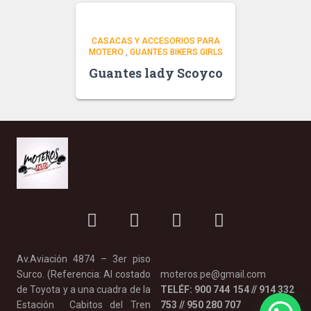
CASACAS Y ACCESORIOS PARA
MOTERO
,
GUANTES BIKERS GIRLS
Guantes lady Scoyco
Av.Aviación 4874 – 3er piso
Surco. (Referencia: Al costado
moteros.pe@gmail.com
de Toyota y a una cuadra de la
TELÉF: 900 744 154 // 914 332
Estación Cabitos del Tren
753 // 950 280 707