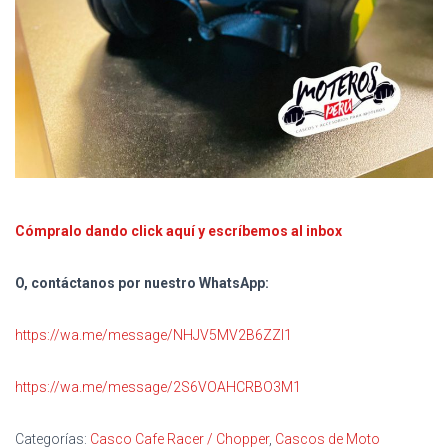
Cómpralo dando click aquí y escríbemos al inbox
O, contáctanos por nuestro WhatsApp:
https://wa.me/message/NHJV5MV2B6ZZI1
https://wa.me/message/2S6VOAHCRBO3M1
Categorías:
Casco Cafe Racer / Chopper
,
Cascos de Moto