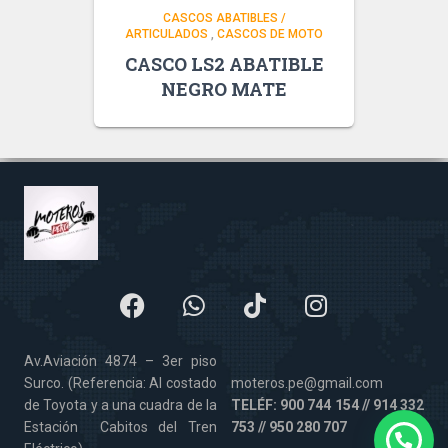
CASCOS ABATIBLES /
ARTICULADOS
,
CASCOS DE MOTO
CASCO LS2 ABATIBLE
NEGRO MATE
Av.Aviación 4874 – 3er piso
Surco. (Referencia: Al costado
moteros.pe@gmail.com
de Toyota y a una cuadra de la
TELÉF: 900 744 154 // 914 332
Estación Cabitos del Tren
753 // 950 280 707