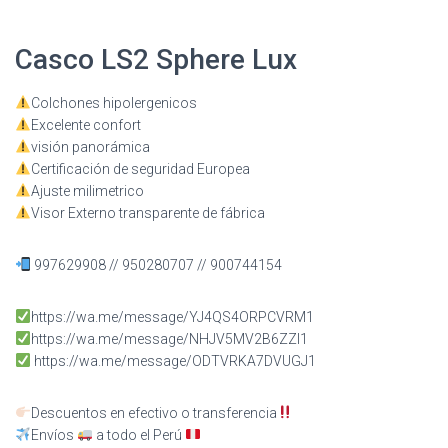
Casco LS2 Sphere Lux
Colchones hipolergenicos
Excelente confort
visión panorámica
Certificación de seguridad Europea
Ajuste milimetrico
Visor Externo transparente de fábrica
997629908 // 950280707 // 900744154
https://wa.me/message/YJ4QS4ORPCVRM1
https://wa.me/message/NHJV5MV2B6ZZI1
https://wa.me/message/ODTVRKA7DVUGJ1
Descuentos en efectivo o transferencia
Envíos
a todo el Perú