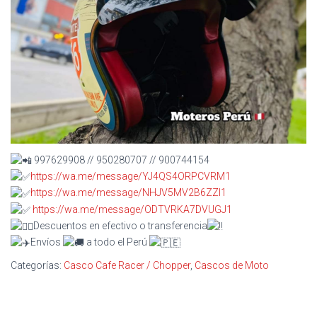
997629908 // 950280707 // 900744154
https://wa.me/message/YJ4QS4ORPCVRM1
https://wa.me/message/NHJV5MV2B6ZZI1
https://wa.me/message/ODTVRKA7DVUGJ1
Descuentos en efectivo o transferencia
Envíos
a todo el Perú
Categorías:
Casco Cafe Racer / Chopper
,
Cascos de Moto