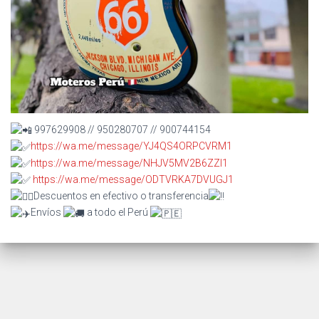
997629908 // 950280707 // 900744154
https://wa.me/message/YJ4QS4ORPCVRM1
https://wa.me/message/NHJV5MV2B6ZZI1
https://wa.me/message/ODTVRKA7DVUGJ1
Descuentos en efectivo o transferencia
Envíos
a todo el Perú