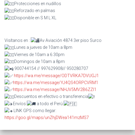
Protecciones en nudillos
Reforzado en palmas
Disponible en S M L XL
Visítanos en :
Av Aviación 4874 3er piso Surco
Lunes a jueves de 10am a 8pm
Viernes de 10am a 6:30pm
Domingos de 10am a 8pm
900744154 // 997629908// 950280707
https://wa.me/message/ODTVRKA7DVUGJ1
https://wa.me/message/YJ4QS4ORPCVRM1
https://wa.me/message/NHJV5MV2B6ZZI1
Descuentos en efectivo o transferencia
Envíos
a todo el Perú
LINK GPS como llegar:
https://goo.gl/maps/unZhjDWea141mzMS7