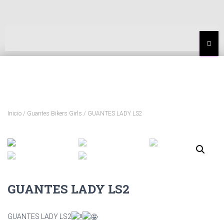
MEN
Inicio
/
Guantes Bikers Girls
/ GUANTES LADY LS2
GUANTES LADY LS2
GUANTES LADY LS2