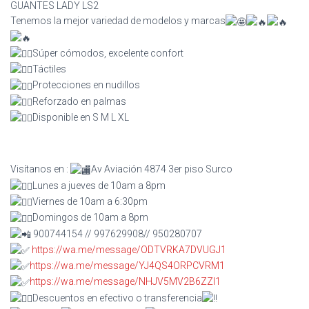
GUANTES LADY LS2
Tenemos la mejor variedad de modelos y marcas
Súper cómodos, excelente confort
Táctiles
Protecciones en nudillos
Reforzado en palmas
Disponible en S M L XL
Visítanos en :
Av Aviación 4874 3er piso Surco
Lunes a jueves de 10am a 8pm
Viernes de 10am a 6:30pm
Domingos de 10am a 8pm
900744154 // 997629908// 950280707
https://wa.me/message/ODTVRKA7DVUGJ1
https://wa.me/message/YJ4QS4ORPCVRM1
https://wa.me/message/NHJV5MV2B6ZZI1
Descuentos en efectivo o transferencia