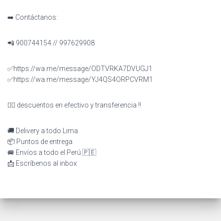
➡️ Contáctanos:
📲 900744154 // 997629908
✅https://wa.me/message/ODTVRKA7DVUGJ1
✅https://wa.me/message/YJ4QS4ORPCVRM1
👉🏻 descuentos en efectivo y transferencia ‼️
🚚 Delivery a todo Lima
📦 Puntos de entrega
🚐 Envíos a todo el Perú 🇵🇪
📩 Escríbenos al inbox