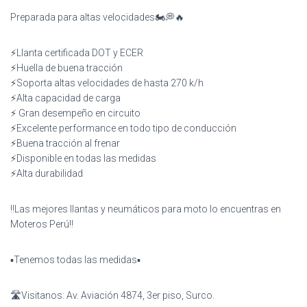
Preparada para altas velocidades🏍💭🔥
⚡️Llanta certificada DOT y ECER
⚡️Huella de buena tracción
⚡️Soporta altas velocidades de hasta 270 k/h
⚡️Alta capacidad de carga
⚡️ Gran desempeño en circuito
⚡️Excelente performance en todo tipo de conducción
⚡️Buena tracción al frenar
⚡️Disponible en todas las medidas
⚡️Alta durabilidad
‼️Las mejores llantas y neumáticos para moto lo encuentras en
Moteros Perú‼️
▪️Tenemos todas las medidas▪️
🛣️Visitanos: Av. Aviación 4874, 3er piso, Surco.