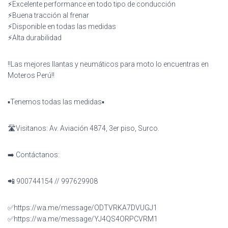
⚡️Excelente performance en todo tipo de conducción
⚡️Buena tracción al frenar
⚡️Disponible en todas las medidas
⚡️Alta durabilidad
‼️Las mejores llantas y neumáticos para moto lo encuentras en
Moteros Perú‼️
▪️Tenemos todas las medidas▪️
🛣️Visitanos: Av. Aviación 4874, 3er piso, Surco.
➡️ Contáctanos:
📲 900744154 // 997629908
✅https://wa.me/message/ODTVRKA7DVUGJ1
✅https://wa.me/message/YJ4QS4ORPCVRM1