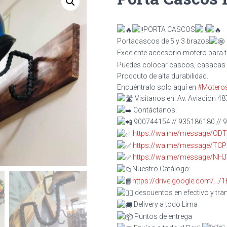
PORTA CASCOS
Portacascos de 5 y 3 brazos
Excelente accesorio motero para 
Puedes colocar cascos, casacas e
Prodcuto de alta durabilidad.
Encuéntralo solo aquí en
#Motero
Visitanos en: Av. Aviación 48
Contáctanos:
900744154 // 935186180 // 
https://wa.me/message/O
https://wa.me/message/T
https://wa.me/message/NH
Nuestro Catálogo:
https://drive.google.com/
descuentos en efectivo y tra
Delivery a todo Lima
Puntos de entrega