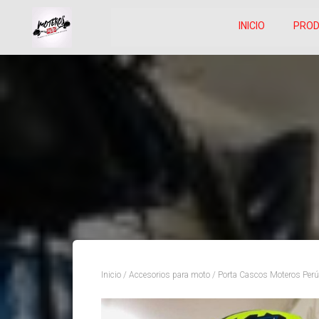
INICIO
PRO
Inicio
/
Accesorios para moto
/ Porta Cascos Moteros Perú