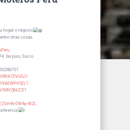
tu hogar o negocio
ntre otras cosas.
sPeru
74, 3er piso, Surco.
950280707
DTVRKA7DVUGJ1
CPYXAEWPVSEL1
JV5MV2B6ZZI1
…/1E2OimN-OW4p-W2L…
nsferencia