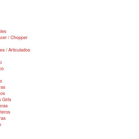
les
cer / Chopper
es / Articulados
o
co
o
ras
ros
 Girls
eras
teros
ras
o