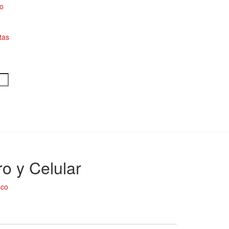
to
o
tas
o y Celular
sco