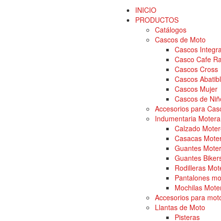
INICIO
PRODUCTOS
Catálogos
Cascos de Moto
Cascos Integra
Casco Cafe Ra
Cascos Cross
Cascos Abatibl
Cascos Mujer
Cascos de Niñ
Accesorios para Cas
Indumentaria Motera
Calzado Moter
Casacas Mote
Guantes Mote
Guantes Bikers
Rodilleras Mot
Pantalones mo
Mochilas Mote
Accesorios para mot
Llantas de Moto
Pisteras