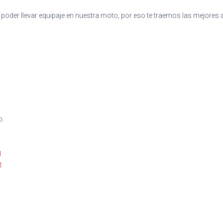
er llevar equipaje en nuestra moto, por eso te traemos las mejores alforjas 
o.
1
1