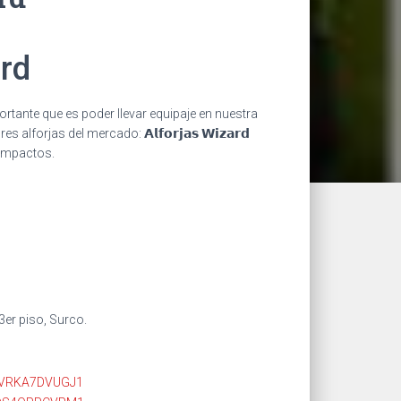
ard
tante que es poder llevar equipaje en nuestra
lforjas del mercado: 𝗔𝗹𝗳𝗼𝗿𝗷𝗮𝘀 𝗪𝗶𝘇𝗮𝗿𝗱
 impactos.
3er piso, Surco.
TVRKA7DVUGJ1