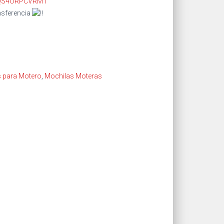
4QS4ORPCVRM1
nsferencia
 para Motero
,
Mochilas Moteras