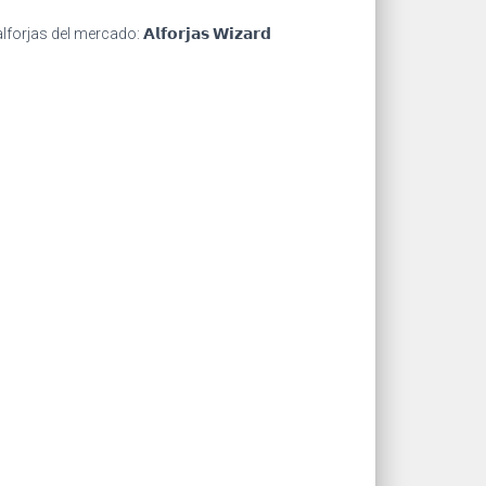
del mercado: 𝗔𝗹𝗳𝗼𝗿𝗷𝗮𝘀 𝗪𝗶𝘇𝗮𝗿𝗱