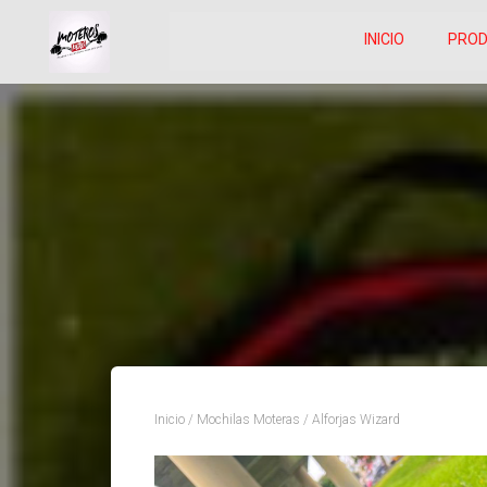
INICIO
PRO
Inicio
/
Mochilas Moteras
/ Alforjas Wizard