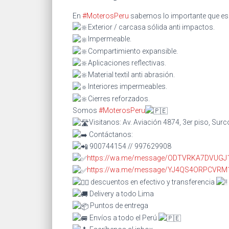
En
#MoterosPeru
sabemos lo importante que es pod
Exterior / carcasa sólida anti impactos.
Impermeable.
Compartimiento expansible.
Aplicaciones reflectivas.
Material textil anti abrasión.
Interiores impermeables.
Cierres reforzados.
Somos
#MoterosPeru
Visitanos: Av. Aviación 4874, 3er piso, Surc
Contáctanos:
900744154 // 997629908
https://wa.me/message/ODTVRKA7DVUGJ
https://wa.me/message/YJ4QS4ORPCVRM
descuentos en efectivo y transferencia
Delivery a todo Lima
Puntos de entrega
Envíos a todo el Perú