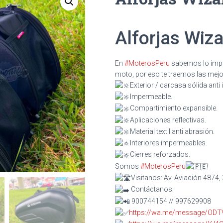
Alforjas Wiz
En
#MoterosPeru
sabemos lo impor
moto, por eso te traemos las mejores a
Exterior / carcasa sólida anti
Impermeable.
Compartimiento expansible.
Aplicaciones reflectivas.
Material textil anti abrasión.
Interiores impermeables.
Cierres reforzados.
Somos
#MoterosPeru
Visitanos: Av. Aviación 4874, 
Contáctanos:
900744154 // 997629908
https://wa.me/message/OD