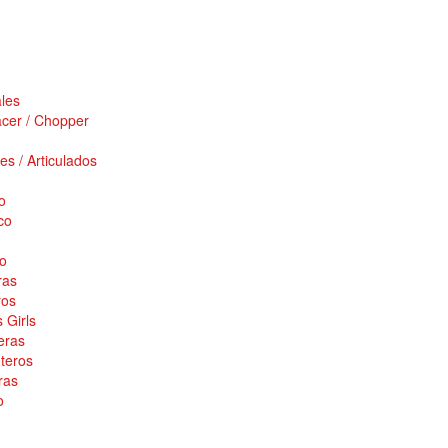
les
cer / Chopper
es / Articulados
o
co
o
ras
ros
 Girls
eras
teros
ras
o