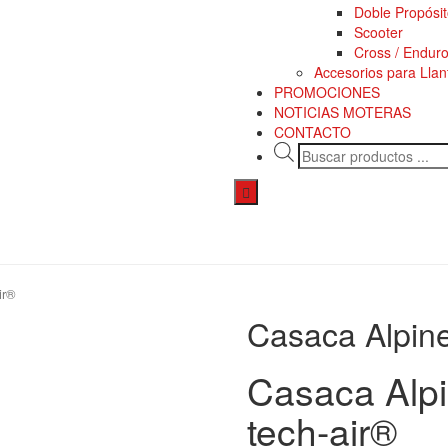
Doble Propósi
Scooter
Cross / Endur
Accesorios para Llan
PROMOCIONES
NOTICIAS MOTERAS
CONTACTO
Menú
conmutador
hamburguesa
ir®
Casaca Alpine
Casaca Alpi
tech-air®