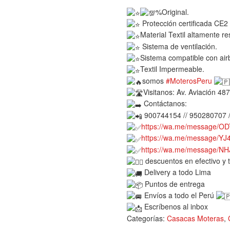
%Original.
Protección certificada CE
Material Textil altamente re
Sistema de ventilación.
Sistema compatible con air
Textil Impermeable.
somos
#MoterosPeru
Visitanos: Av. Aviación 487
Contáctanos:
900744154 // 950280707 
https://wa.me/message/
https://wa.me/message/
https://wa.me/message/N
descuentos en efectivo y 
Delivery a todo Lima
Puntos de entrega
Envíos a todo el Perú
Escríbenos al inbox
Categorías:
Casacas Moteras
,