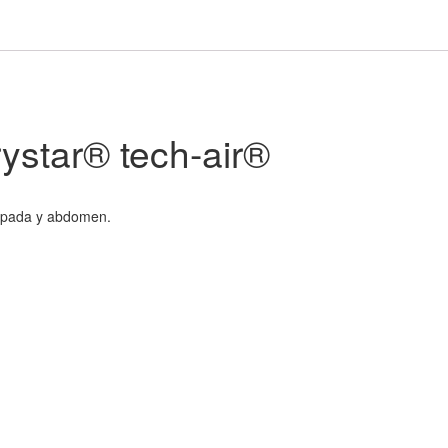
ystar® tech-air®
espada y abdomen.