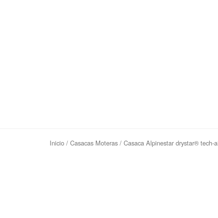
Inicio
/
Casacas Moteras
/ Casaca Alpinestar drystar® tech-a