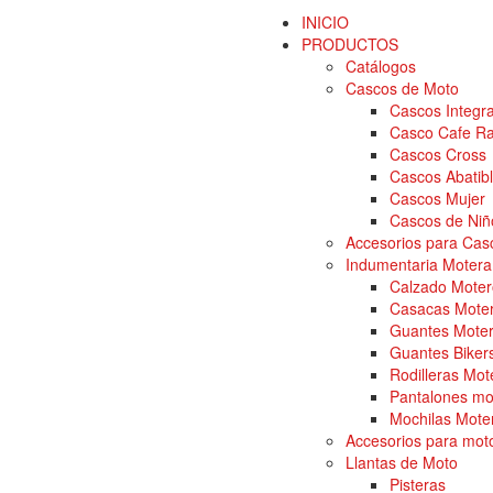
INICIO
PRODUCTOS
Catálogos
Cascos de Moto
Cascos Integra
Casco Cafe Ra
Cascos Cross
Cascos Abatibl
Cascos Mujer
Cascos de Niñ
Accesorios para Cas
Indumentaria Motera
Calzado Moter
Casacas Mote
Guantes Mote
Guantes Bikers
Rodilleras Mot
Pantalones mo
Mochilas Mote
Accesorios para mot
Llantas de Moto
Pisteras