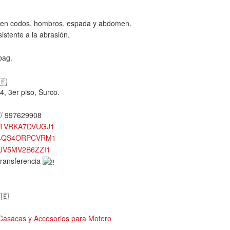
2 en codos, hombros, espada y abdomen.
sistente a la abrasión.
bag.
4, 3er piso, Surco.
// 997629908
ODTVRKA7DVUGJ1
YJ4QS4ORPCVRM1
HJV5MV2B6ZZI1
transferencia
Casacas y Accesorios para Motero