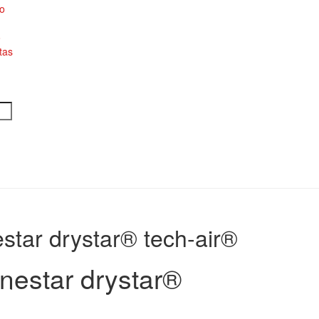
to
o
tas
star drystar® tech-air®
nestar drystar®